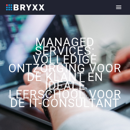
MANAGED
SERVICES:
VOLLEDIGE
ONTZORGING VOOR
DE KLANT EN
IDEALE
LEERSCHOOL VOOR
DE IT-CONSULTANT