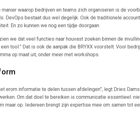
De manier waarop bedrijven en teams zich organiseren is de voorbij
. DevOps bestaat dus wel degelijk. Ook de traditionele accounta
iteit. En zo kunnen we nog een tijdje doorgaan.
k zien we dat veel functies naar houvast zoeken binnen de invulli
n een tool.” Dat is ook de aanpak die BRYXX voorstelt. Voor bedri
amma op maat uit, onder meer met workshops.
tform
et erom informatie te delen tussen afdelingen”, legt Dries Dams 
werken. Om dat doel te bereiken is communicatie essentieel: ni
oem maar op. Iedereen brengt zijn expertise mee om samen tot een