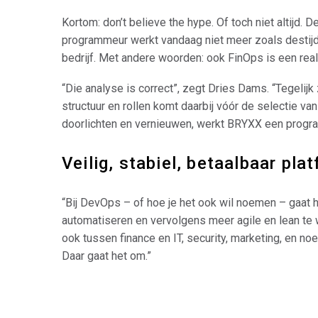
Kortom: don’t believe the hype. Of toch niet altijd. 
programmeur werkt vandaag niet meer zoals destijds
bedrijf. Met andere woorden: ook FinOps is een real
“Die analyse is correct”, zegt Dries Dams. “Tegelij
structuur en rollen komt daarbij vóór de selectie va
doorlichten en vernieuwen, werkt BRYXX een progr
Veilig, stabiel, betaalbaar pla
“Bij DevOps – of hoe je het ook wil noemen – gaat h
automatiseren en vervolgens meer agile en lean te 
ook tussen finance en IT, security, marketing, en n
Daar gaat het om.”