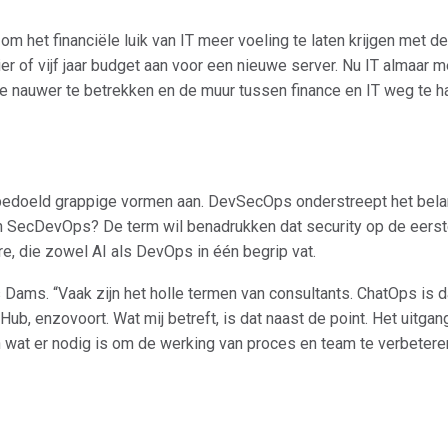
het financiële luik van IT meer voeling te laten krijgen met de 
er of vijf jaar budget aan voor een nieuwe server. Nu IT almaar me
e nauwer te betrekken en de muur tussen finance en IT weg te ha
oeld grappige vormen aan. DevSecOps onderstreept het belang 
 SecDevOps? De term wil benadrukken dat security op de eerst
re, die zowel AI als DevOps in één begrip vat.
s Dams. “Vaak zijn het holle termen van consultants. ChatOps is 
Hub, enzovoort. Wat mij betreft, is dat naast de point. Het uitgan
wat er nodig is om de werking van proces en team te verbeteren. 