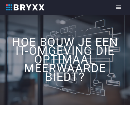
HOE BOUW JE EEN
IT-OMGEVING DIE
OPTIMAAL
MEERWAARDE
BIEDT?